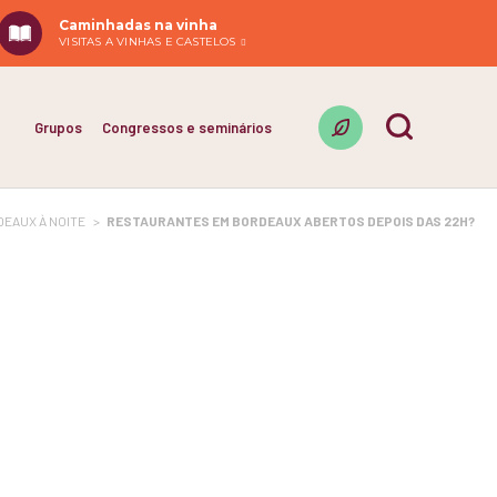
Caminhadas na vinha
VISITAS A VINHAS E CASTELOS
Grupos
Congressos e seminários
EAUX À NOITE
>
RESTAURANTES EM BORDEAUX ABERTOS DEPOIS DAS 22H?