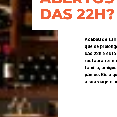
DAS 22H?
Acabou de sair
que se prolong
são 22h e está
restaurante e
família, amigo
pânico. Eis al
a sua viagem n