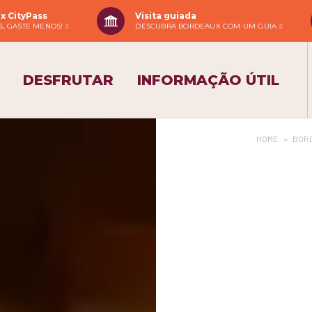
x CityPass
Visita guiada
IS, GASTE MENOS!
DESCUBRA BORDEAUX COM UM GUIA
DESFRUTAR
INFORMAÇÃO ÚTIL
HOME
>
BORD