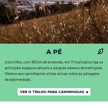
A PÉ
Este trilho, com 160 km de extensão, em 17 municípios liga os
principais espaços naturais e parques urbanos da metrópole.
Oferece aos caminhantes vistas únicas sobre as paisagens
da aglomeração.
VER O TRILHO PARA CAMINHADAS