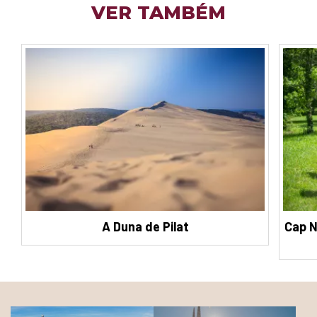
VER TAMBÉM
A Duna de Pilat
Cap N