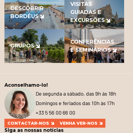
VISITAS
DESCOBRIR
GUIADAS E
BORDÉUS
EXCURSÕES
CONFERÊNCIAS
GRUPOS
E SEMINÁRIOS
Aconselhamo-lo!
De segunda a sábado, das 9h às 18h
Domingos e feriados das 10h às 17h
+33 5 56 00 66 00
CONTACTAR-NOS
VENHA VER-NOS
Siga as nossas notícias