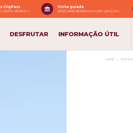
x CityPass
Visita guiada
IS, GASTE MENOS!
DESCUBRA BORDEAUX COM UM GUIA
DESFRUTAR
INFORMAÇÃO ÚTIL
HOME
>
PERTO 