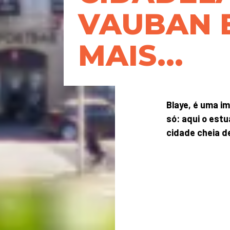
VAUBAN 
MAIS...
Blaye, é uma i
só: aqui o est
cidade cheia d